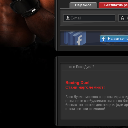
Најави се
Бесплатна ре
Најави се п
Што е Бокс Дуел?
Boxing Duel
Стани најголемиот!
Бокс Дуел е мрежна спортска игра ка
го живеете возбудливиот живот на бок
бесплатно против десетици илјади др
стани светски шампион!