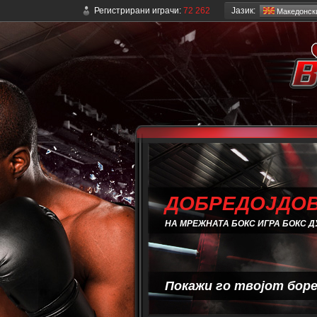
Јазик:
Регистрирани играчи:
72 262
Mакедонск
ДОБРЕДОЈДОВ
НА МРЕЖНАТА БОКС ИГРА БОКС Д
Покажи го твојот боре