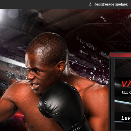
Registrerade spelare:
7
V
TILL
Lev