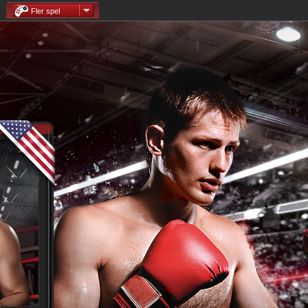
Fler spel