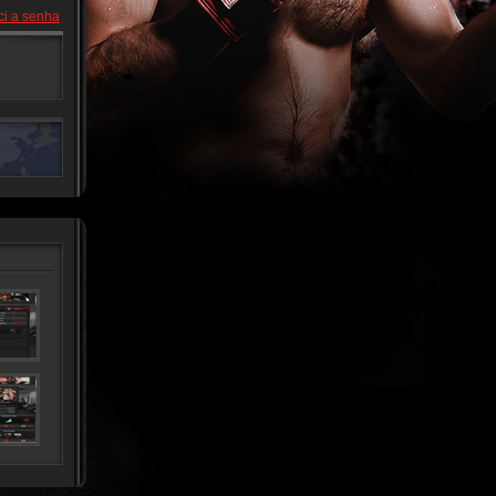
i a senha