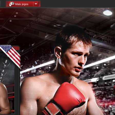
Mais jogos