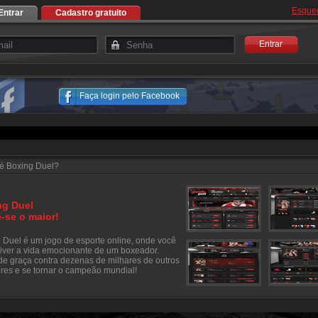
Esquec
Entrar
Cadastro gratuito
Entrar
Faça login pelo Facebook
é Boxing Duel?
ng Duel
-se o maior!
 Duel é um jogo de esporte online, onde você
iver a vida emocionante de um boxeador.
de graça contra dezenas de milhares de outros
res e se tornar o campeão mundial!