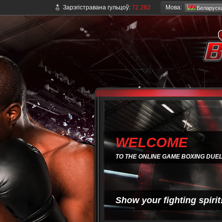
Мова:
Зарэгістравана гульцоў:
72 262
Беларуск
WELCOME
TO THE ONLINE GAME BOXING DUE
Show your fighting spirit