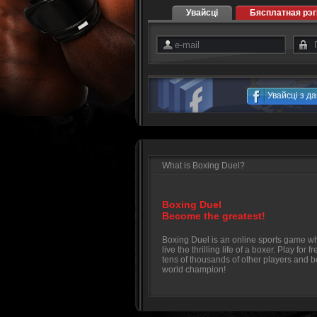
Увайсці
Бясплатная рэг
Увайсці з д
What is Boxing Duel?
Boxing Duel
Become the greatest!
Boxing Duel is an online sports game w
live the thrilling life of a boxer. Play for f
tens of thousands of other players and 
world champion!