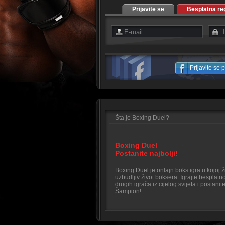
Prijavite se
Besplatna reg
Prijavite se
Šta je Boxing Duel?
Boxing Duel
Postanite najbolji!
Boxing Duel je onlajn boks igra u kojoj ž
uzbudljiv život boksera. Igrajte besplatno
drugih igrača iz cijelog svijeta i postanit
Šampion!